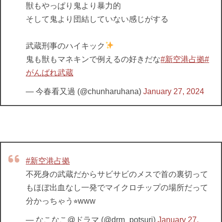
獣もやっぱり鬼より暴力的
そして鬼より団結していない感じがする
武蔵刑事のハイキック
鬼も獣もマネキンで例えるの好きだな
#新空港占拠
#
がんばれ武蔵
— 今春看又過 (@chunharuhana)
January 27, 2024
#新空港占拠
不死身の武蔵だからサビサビのメスで首の裏切って
もほぼ出血なし一発でマイクロチップの場所だって
分かっちゃう⭐︎www
— なこなこ@ドラマ (@drm_potsuri)
January 27,