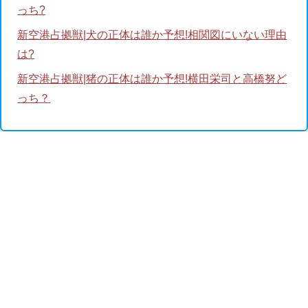
っち?
新空港占拠獣|犬の正体は誰か予想!相関図にいない理由
は?
新空港占拠獣|猪の正体は誰か予想!横田栄司と高橋努ど
っち？