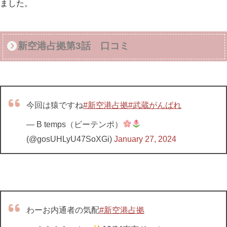
ました。
新空港占拠第3話 口コミ
今回は猿ですね
#新空港占拠
#武蔵がんばれ
— B temps（ビーテンポ）
(@gosUHLyU47SoXGi)
January 27, 2024
わーお内通者の気配
#新空港占拠