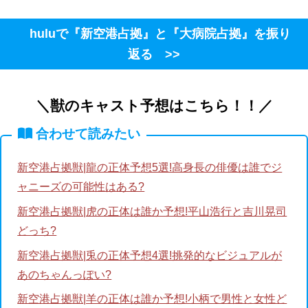
huluで『新空港占拠』と『大病院占拠』を振り
返る >>
＼獣のキャスト予想はこちら！！／
合わせて読みたい
新空港占拠獣|龍の正体予想5選!高身長の俳優は誰でジ
ャニーズの可能性はある?
新空港占拠獣|虎の正体は誰か予想!平山浩行と吉川晃司
どっち?
新空港占拠獣|兎の正体予想4選!挑発的なビジュアルが
あのちゃんっぽい?
新空港占拠獣|羊の正体は誰か予想!小柄で男性と女性ど