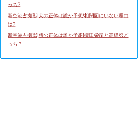
っち?
新空港占拠獣|犬の正体は誰か予想!相関図にいない理由
は?
新空港占拠獣|猪の正体は誰か予想!横田栄司と高橋努ど
っち？