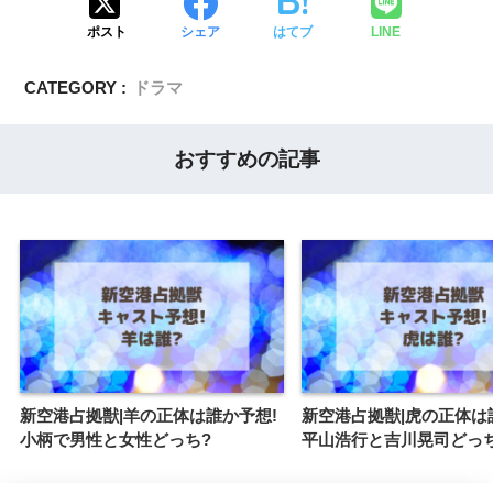
ポスト
シェア
はてブ
LINE
CATEGORY :
ドラマ
おすすめの記事
新空港占拠獣|羊の正体は誰か予想!
新空港占拠獣|虎の正体は
小柄で男性と女性どっち?
平山浩行と吉川晃司どっ