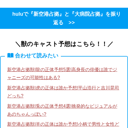
huluで『新空港占拠』と『大病院占拠』を振り
返る >>
＼獣のキャスト予想はこちら！！／
合わせて読みたい
新空港占拠獣|龍の正体予想5選!高身長の俳優は誰でジ
ャニーズの可能性はある?
新空港占拠獣|虎の正体は誰か予想!平山浩行と吉川晃司
どっち?
新空港占拠獣|兎の正体予想4選!挑発的なビジュアルが
あのちゃんっぽい?
新空港占拠獣|羊の正体は誰か予想!小柄で男性と女性ど