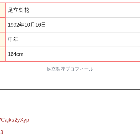
足立梨花
1992年10月16日
申年
164cm
足立梨花プロフィール
m/Cajks2yXyp
23