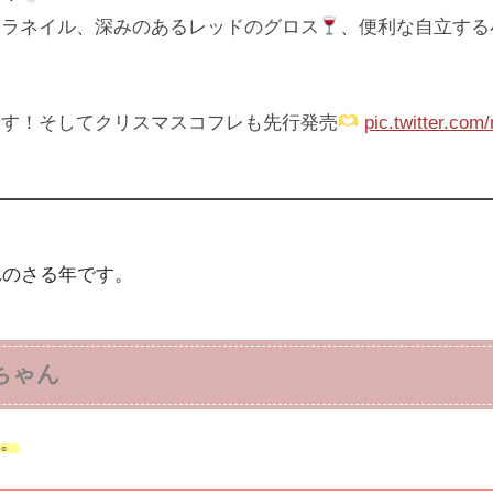
キラネイル、深みのあるレッドのグロス
、便利な自立する
ます！そしてクリスマスコフレも先行発売
pic.twitter.co
れのさる年です。
ちゃん
。