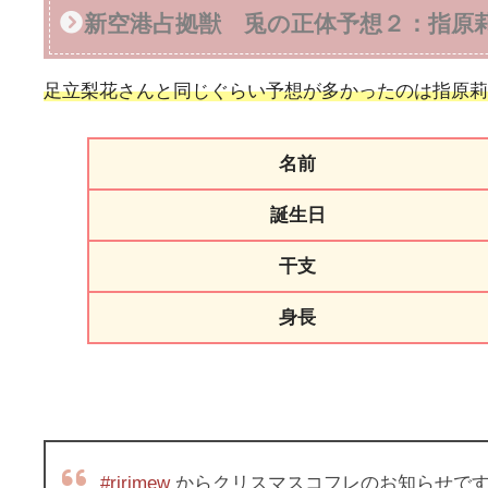
新空港占拠獣 兎の正体予想２：指原
足立梨花さんと同じぐらい予想が多かったのは指原莉
名前
誕生日
干支
身長
#ririmew
からクリスマスコフレのお知らせで