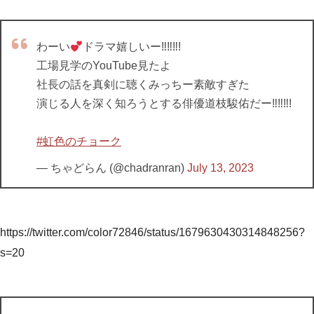
わーい
ドラマ嬉しいー‼︎‼︎‼︎!
工場見学のYouTube見たよ
社長の話を真剣に聴くみっちー素敵すぎた
演じる人を深く知ろうとする俳優道枝駿佑だー‼︎‼︎‼︎!
#虹色のチョーク
— ちゃどらん (@chadranran)
July 13, 2023
https://twitter.com/color72846/status/1679630430314848256?
s=20