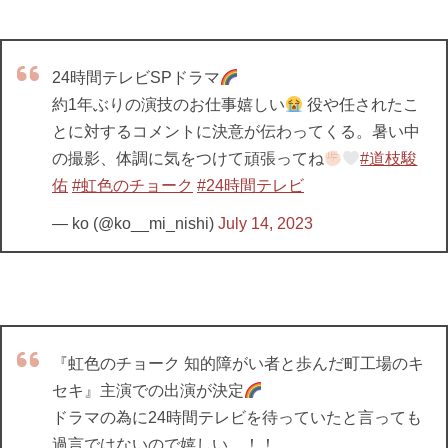
24時間テレビSPドラマ
約1年ぶりの演技のお仕事嬉しい
役や任されたこ
とに対するコメントに決意が伝わってくる。暑い中
の撮影、体調に気をつけて頑張ってね
#道枝駿
佑
#虹色のチョーク
#24時間テレビ
— ko (@ko__mi_nishi)
July 14, 2023
『虹色のチョーク 知的障がい者と歩んだ町工場のキ
セキ』主演での出演が決定
ドラマの為に24時間テレビを待っていたと言っても
過言ではないので嬉しい…！！