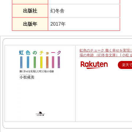
出版社
幻冬舎
出版年
2017年
虹色のチョーク 働く幸せを実現
場の奇跡 （幻冬舎文庫） [ 小松 成
楽天