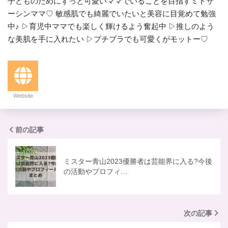
子どものためにずっと可愛いママでいることを目指すミドサ
ーシンママ♡ 敏感肌でも綺麗でいたいと美容に目覚めて勉強
中♪ ▷育児中ママでも楽しく輝けるよう奮起中 ▷推しのよう
な美肌を手に入れたい ▷プチプラでも可愛くがモットー♡
Website
前の記事
ミスター青山2023優勝者は芸能界に入る?今後
の活動やプロフィ…
次の記事