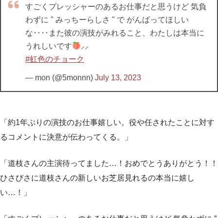
すごくプレッシャーのあるお仕事だと思うけど 気負
わずに " みっちーらしさ " で がんばってほしい
な‥‥また彼の演技がみれること、わたしは本当に
うれしいです
⸝⸝
#虹色のチョーク
— mon (@5monnn)
July 13, 2023
「約1年ぶりの演技のお仕事嬉しい。役や任されたことに対す
るコメントに決意が伝わってくる。」
「道枝さんの主演待ってました…！おめでとうありがとう！！
ひさびさに道枝さんの新しいお芝居見れるの本当に嬉し
い…！」