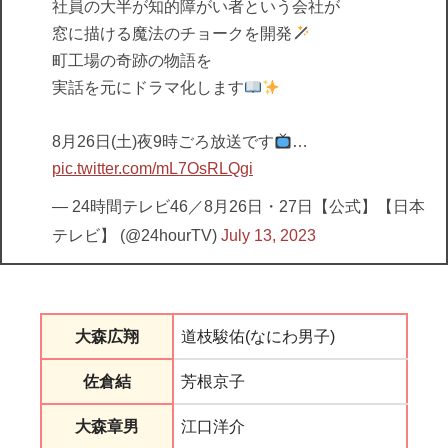
社員の大半が知的障がい者という会社が
窓に描ける魔法のチョークを開発
町工場の奇跡の物語を
実話を元にドラマ化します
8月26日(土)夜9時ごろ放送です
…
pic.twitter.com/mL7OsRLQgi
— 24時間テレビ46／8月26日・27日【公式】【日本
テレビ】 (@24hourTV)
July 13, 2023
大森広翔
道枝駿佑(なにわ男子)
佐倉結
芳根京子
大森章男
江口洋介