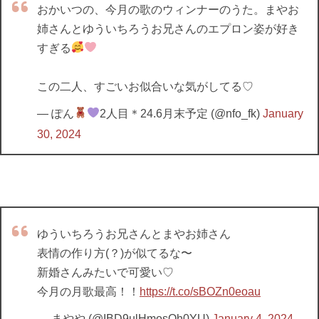
おかいつの、今月の歌のウィンナーのうた。まやお
姉さんとゆういちろうお兄さんのエプロン姿が好き
すぎる
この二人、すごいお似合いな気がしてる♡
— ぽん
2人目＊24.6月末予定 (@nfo_fk)
January
30, 2024
ゆういちろうお兄さんとまやお姉さん
表情の作り方(？)が似てるな〜
新婚さんみたいで可愛い♡
今月の月歌最高！！
https://t.co/sBOZn0eoau
— まやや (@IBD9ulHmosOh0YU)
January 4, 2024