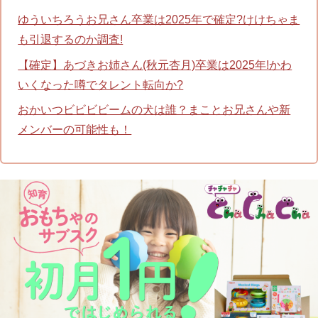
ゆういちろうお兄さん卒業は2025年で確定?けけちゃま
も引退するのか調査!
【確定】あづきお姉さん(秋元杏月)卒業は2025年!かわ
いくなった噂でタレント転向か?
おかいつビビビビームの犬は誰？まことお兄さんや新
メンバーの可能性も！