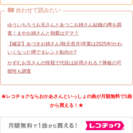
合わせて読みたい
ゆういちろうお兄さんとあつこお姉さん結婚の噂を調
査！まやお姉さんと熱愛はデマ？
【確定】あづきお姉さん(秋元杏月)卒業は2025年!かわ
いくなった噂でタレント転向か?
かずむお兄さんの怪我で代役は起用される？降板の可
能性も調査
★レコチョクならおかあさんといっしょの曲が月額無料で1曲
から買える！★