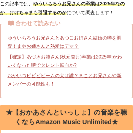
この記事では、
ゆういちろうお兄さんの卒業は2025年なの
か、けけちゃまも引退するのか
について調査します！
合わせて読みたい
ゆういちろうお兄さんとあつこお姉さん結婚の噂を調
査！まやお姉さんと熱愛はデマ？
【確定】あづきお姉さん(秋元杏月)卒業は2025年!かわ
いくなった噂でタレント転向か?
おかいつビビビビームの犬は誰？まことお兄さんや新
メンバーの可能性も！
★【おかあさんといっしょ】の音楽を聴
くならAmazon Music Unlimited★