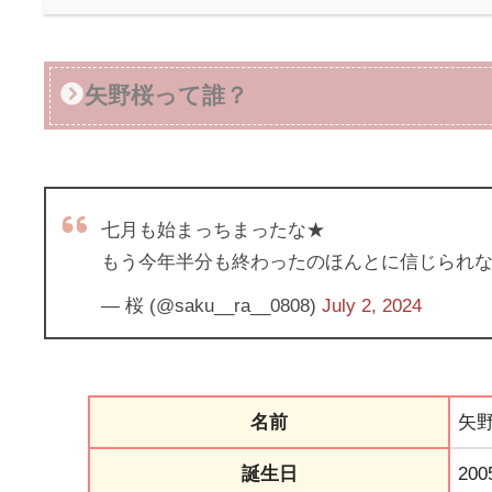
矢野桜って誰？
七月も始まっちまったな★
もう今年半分も終わったのほんとに信じられ
— 桜 (@saku__ra__0808)
July 2, 2024
名前
矢野
誕生日
20