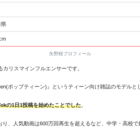
崎県
cm
矢野桜プロフィール
えるカリスマインフルエンサーです。
『Popteen(ポップティーン)』というティーン向け雑誌のモデ
Tokの1日1投稿を始めたことでした
。
しており、人気動画は600万回再生を超えるなど、中学・高校