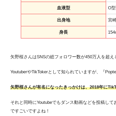
血液型
O型
出身地
宮
身長
154
矢野桜さんはSNSの総フォロワー数が450万人を超
YoutuberやTikTokerとして知られていますが、
矢野桜さんが有名になったきっかけは、2018年にTik
それと同時にYoutubeでもダンス動画などを投稿
ですごいですよね！