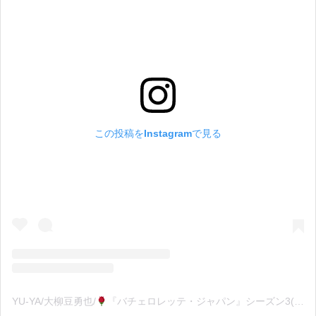
この投稿をInstagramで見る
YU-YA/大柳豆勇也/
『バチェロレッテ・ジャパン』シーズン3(@yuyastyle)がシェアした投稿