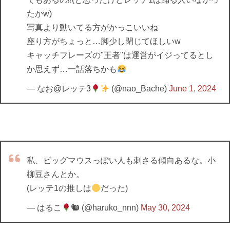
たかw)
写真より動いてる方がかっこいいね
座り方がちょっと…脚少し閉じてほしいw
キャッチフレーズの"王者"は運営がイジってるとし
か思えず…一話落ちかも
— なお@レッテ3
(@nao_Bache)
June 1, 2024
私、ビッグマウスっぽい人も刺さる傾向あるな。小
柳豆さんとか。
(レッテ1の推しは
だった)
— はるこ
🐿 (@haruko_nnn)
May 30, 2024