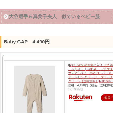
大谷選手＆真美子夫人 似ているベビー服
Baby GAP 4,490円
(K)はじめてのお気に入り リブ 
ール (ベビー) GAP ギャップ マ
ウェア・ベビー用品 ロンパース
オール ピンク ベージュ ブラック
グリーン【送料無料】[Rakuten Fa
価格：4,490円（税込、送料無料
12/29時点)
楽天