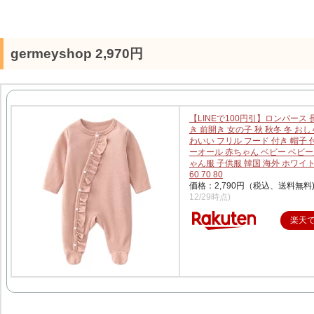
germeyshop 2,970円
【LINEで100円引】ロンパース 
き 前開き 女の子 秋 秋冬 冬 おし
わいい フリル フード 付き 帽子 
ーオール 赤ちゃん ベビー ベビー
ゃん服 子供服 韓国 海外 ホワイ
60 70 80
価格：2,790円（税込、送料無料
12/29時点)
楽天