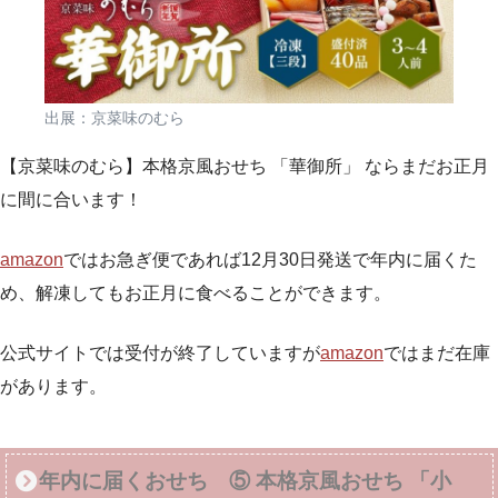
出展：京菜味のむら
【京菜味のむら】本格京風おせち 「華御所」 ならまだお正月
に間に合います！
amazon
ではお急ぎ便であれば12月30日発送で年内に届くた
め、解凍してもお正月に食べることができます。
公式サイトでは受付が終了していますが
amazon
ではまだ在庫
があります。
年内に届くおせち ⑤ 本格京風おせち 「小