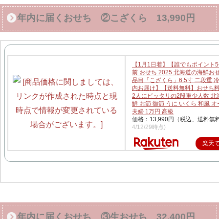
年内に届くおせち ②こざくら 13,990円
【1月1日着】【誰でもポイント5
前 おせち 2025 北海道の海鮮おせ
品目「こざくら」6.5寸 二段重 
内お届け】【送料無料】おせち料
2人にピッタリの2段重少人数 北
鮮 お節 御節 うに いくら 和風 
夫婦 1万円 高級
価格：13,990円（税込、送料無料
4/12/29時点)
楽天
年内に届くおせち ③生おせち 32,400円