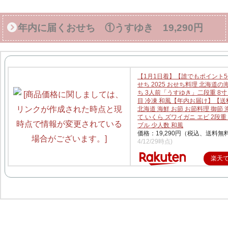
年内に届くおせち ①うすゆき 19,290円
【1月1日着】【誰でもポイント
せち 2025 おせち料理 北海道の
ち 3人前「うすゆき」二段重 8寸 
目 冷凍 和風【年内お届け】【送
北海道 海鮮 お節 お節料理 御節 
て いくら ズワイガニ エビ 2段重
ブル 少人数 和風
価格：19,290円（税込、送料無料
4/12/29時点)
楽天