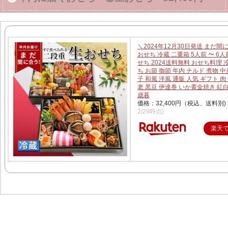
＼2024年12月30日発送 まだ間
おせち 冷蔵 二重箱 5人前 〜 6人
せち 2024送料無料 おせち料理 
ち お節 御節 年内 チルド 煮物 中
子 和風 洋風 通販 人気 ギフト 肉
老 黒豆 伊達巻 いか黄金焼き 紅
歳暮
価格：32,400円（税込、送料別)
2/29時点)
楽天