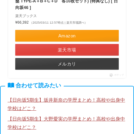
盤 TYPE-A＋B＋C＋D 各10枚セット) (特典なし) [ 日
向坂46 ]
楽天ブックス
¥66,392
（2025/03/11 12:57時点 | 楽天市場調べ）
Amazon
楽天市場
メルカリ
ポチップ
合わせて読みたい
【日向坂5期生】坂井新奈の学歴まとめ！高校や出身中
学校はどこ？
【日向坂5期生】大野愛実の学歴まとめ！高校や出身中
学校はどこ？