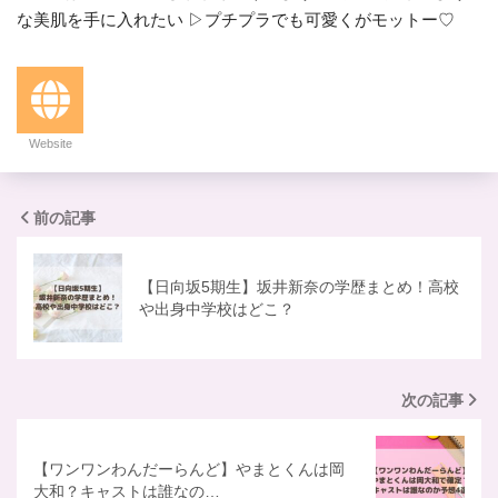
な美肌を手に入れたい ▷プチプラでも可愛くがモットー♡
Website
前の記事
【日向坂5期生】坂井新奈の学歴まとめ！高校
や出身中学校はどこ？
次の記事
【ワンワンわんだーらんど】やまとくんは岡
大和？キャストは誰なの…