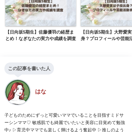
【日向坂5期生】佐藤優羽の経歴ま
【日向坂5期生】大野愛
とめ！なぎなたの実力や成績を調査
身？プロフィールや芸能
この記事を書いた人
はな
子どものためにずっと可愛いママでいることを目指すミドサ
ーシンママ♡ 敏感肌でも綺麗でいたいと美容に目覚めて勉強
中♪ ▷育児中ママでも楽しく輝けるよう奮起中 ▷推しのよう