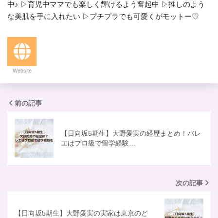
中♪ ▷育児中ママでも楽しく輝けるよう奮起中 ▷推しのよう
な美肌を手に入れたい ▷プチプラでも可愛くがモットー♡
Website
前の記事
【日向坂5期生】大野愛実の経歴まとめ！バレ
エはプロ級で留学経験…
次の記事
【日向坂5期生】大野愛実の実家は東京のど