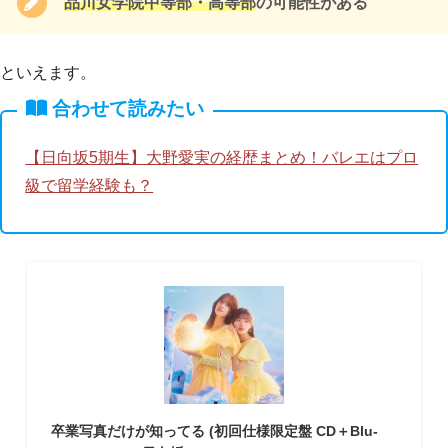
品川女学院中等部・高等部
の可能性がある
といえます。
合わせて読みたい
【日向坂5期生】大野愛実の経歴まとめ！バレエはプロ
級で留学経験も？
卒業写真だけが知ってる (初回仕様限定盤 CD＋Blu-