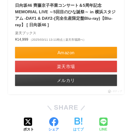
日向坂46 齊藤京子卒業コンサート＆5周年記念
MEMORIAL LIVE ～5回目のひな誕祭～ in 横浜スタジ
アム -DAY1 & DAY2-(完全生産限定盤Blu-ray)【Blu-
ray】 [ 日向坂46 ]
楽天ブックス
¥14,999
（2025/03/11 13:11時点 | 楽天市場調べ）
Amazon
楽天市場
メルカリ
ポチップ
SHARE
ポスト
シェア
はてブ
LINE