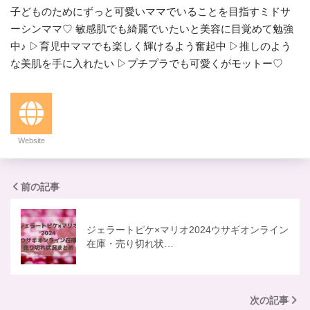
子どものためにずっと可愛いママでいることを目指すミドサ
ーシンママ♡ 敏感肌でも綺麗でいたいと美容に目覚めて勉強
中♪ ▷育児中ママでも楽しく輝けるよう奮起中 ▷推しのよう
な美肌を手に入れたい ▷プチプラでも可愛くがモットー♡
Website
前の記事
ジェラートピケ×マリオ2024ウサギオンライン
在庫・売り切れ状…
次の記事