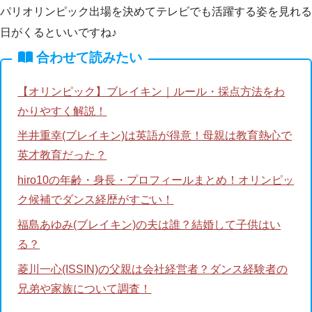
パリオリンピック出場を決めてテレビでも活躍する姿を見れる
日がくるといいですね♪
合わせて読みたい
【オリンピック】ブレイキン｜ルール・採点方法をわ
かりやすく解説！
半井重幸(ブレイキン)は英語が得意！母親は教育熱心で
英才教育だった？
hiro10の年齢・身長・プロフィールまとめ！オリンピッ
ク候補でダンス経歴がすごい！
福島あゆみ(ブレイキン)の夫は誰？結婚して子供はい
る？
菱川一心(ISSIN)の父親は会社経営者？ダンス経験者の
兄弟や家族について調査！