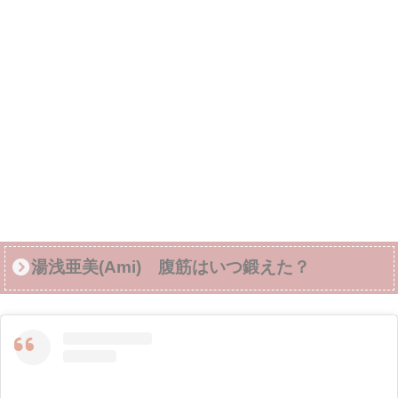
湯浅亜美(Ami) 腹筋はいつ鍛えた？