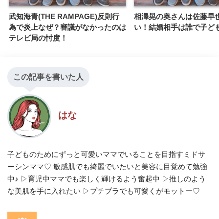
武知海青(THE RAMPAGE)反則行
相澤晃の奥さんは佐藤早
為で炎上なぜ？審議がなかったのは
い！結婚相手は誰で子ど
テレビ局の忖度！
この記事を書いた人
はな
子どものためにずっと可愛いママでいることを目指すミドサ
ーシンママ♡ 敏感肌でも綺麗でいたいと美容に目覚めて勉強
中♪ ▷育児中ママでも楽しく輝けるよう奮起中 ▷推しのよう
な美肌を手に入れたい ▷プチプラでも可愛くがモットー♡