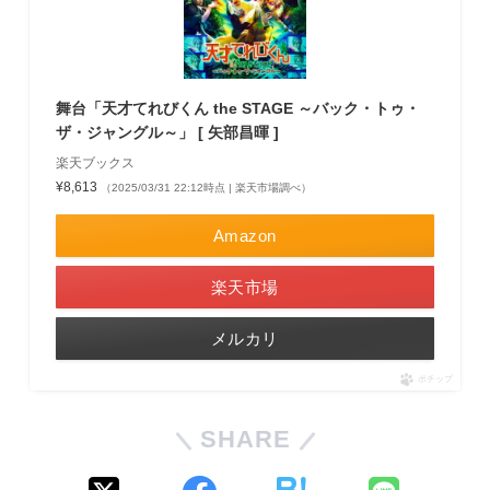
舞台「天才てれびくん the STAGE ～バック・トゥ・
ザ・ジャングル～」 [ 矢部昌暉 ]
楽天ブックス
¥8,613
（2025/03/31 22:12時点 | 楽天市場調べ）
Amazon
楽天市場
メルカリ
ポチップ
SHARE