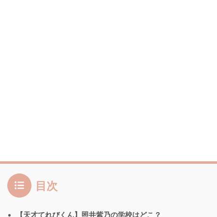
目次
【天才てれびくん】照井紫乃の学校はどこ？