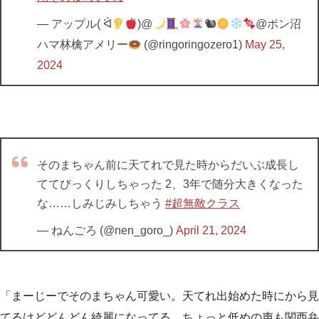
— アップル( ᐛ
)@
🐿
@ポン沼
ハマ林檎アメリー
(@ringoringozero1)
May 25,
2024
そのまちゃん前に天てれで見た時からだいぶ成長し
ててびっくりしちゃった 2、3年で随分大きくなった
な……しみじみしちゃう
#超無敵クラス
— ねんごろ (@nen_goro_)
April 21, 2024
「まーじーでそのまちゃん可愛い。天てれ出始めた時にから見
てるけどどんどん綺麗になってる。ちょっと低めの声も関西弁