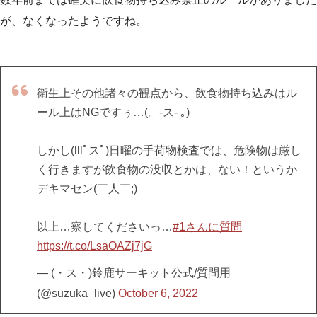
が、なくなったようですね。
衛生上その他諸々の観点から、飲食物持ち込みはル
ール上はNGですぅ…(。-ス- ｡)
しかし(lllﾟスﾟ)日曜の手荷物検査では、危険物は厳し
く行きますが飲食物の没収とかは、ない！というか
デキマセン(￣人￣;)
以上…察してくださいっ…
#1さんに質問
https://t.co/LsaOAZj7jG
— (・ス・)鈴鹿サーキット公式/質問用
(@suzuka_live)
October 6, 2022