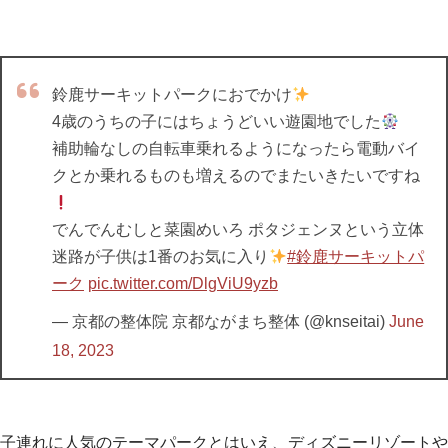
鈴鹿サーキットパークにおでかけ
4歳のうちの子にはちょうどいい遊園地でした
補助輪なしの自転車乗れるようになったら電動バイ
クとか乗れるものも増えるのでまたいきたいですね
でんでんむしと菜園めいろ ポタジェンヌという立体
迷路が子供は1番のお気に入り
#鈴鹿サーキットパ
ーク
pic.twitter.com/DlgViU9yzb
— 京都の整体院 京都ながまち整体 (@knseitai)
June
18, 2023
子連れに人気のテーマパークとはいえ、ディズニーリゾートや