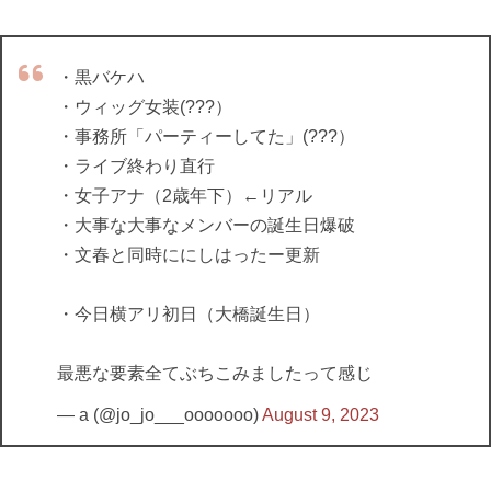
・黒バケハ
・ウィッグ女装(???）
・事務所「パーティーしてた」(???）
・ライブ終わり直行
・女子アナ（2歳年下）←リアル
・大事な大事なメンバーの誕生日爆破
・文春と同時ににしはったー更新
・今日横アリ初日（大橋誕生日）
最悪な要素全てぶちこみましたって感じ
— a (@jo_jo___ooooooo)
August 9, 2023