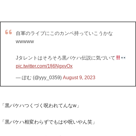
自軍のライブにこのカンペ持っていこうかな
wwwww
Jタレントはそろそろ黒バケハ伝説に気づいて
pic.twitter.com/1fj6NgxvOx
— ぽむ (@yyy_0359)
August 9, 2023
「黒バケハつくづく呪われてんなw」
「黒バケハ相変わらずでもはや呪いやん笑」