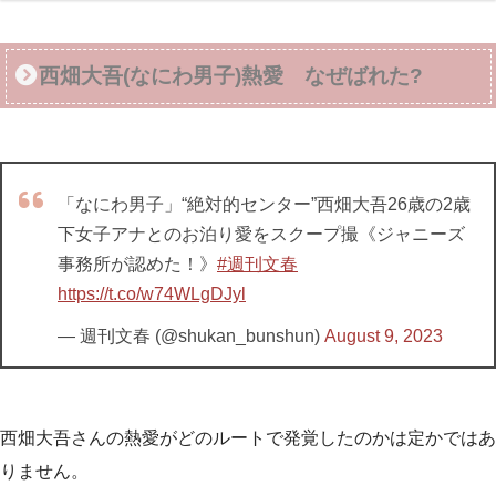
西畑大吾(なにわ男子)熱愛 なぜばれた?
「なにわ男子」“絶対的センター”西畑大吾26歳の2歳
下女子アナとのお泊り愛をスクープ撮《ジャニーズ
事務所が認めた！》
#週刊文春
https://t.co/w74WLgDJyl
— 週刊文春 (@shukan_bunshun)
August 9, 2023
西畑大吾さんの熱愛がどのルートで発覚したのかは定かではあ
りません。