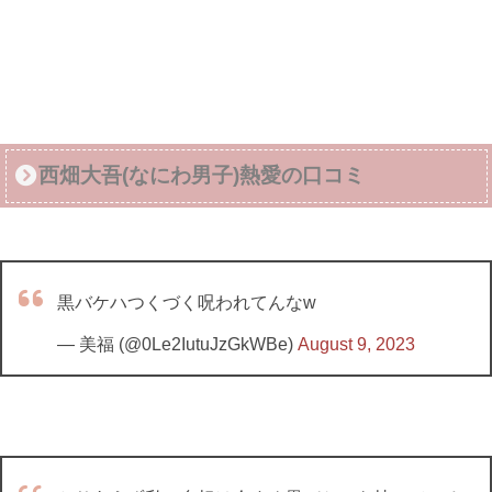
西畑大吾(なにわ男子)熱愛の口コミ
黒バケハつくづく呪われてんなw
— 美福 (@0Le2IutuJzGkWBe)
August 9, 2023