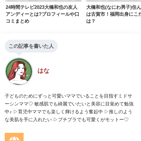
24時間テレビ2023大橋和也の友人
大橋和也(なにわ男子)住
アンディーとは?プロフィールや口
は古賀市！福岡出身にこ
コミまとめ
は？
この記事を書いた人
はな
子どものためにずっと可愛いママでいることを目指すミドサ
ーシンママ♡ 敏感肌でも綺麗でいたいと美容に目覚めて勉強
中♪ ▷育児中ママでも楽しく輝けるよう奮起中 ▷推しのよう
な美肌を手に入れたい ▷プチプラでも可愛くがモットー♡