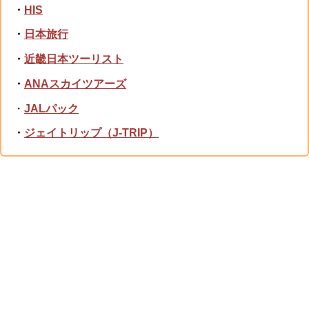
・
HIS
・
日本旅行
・
近畿日本ツーリスト
・
ANAスカイツアーズ
・
JALパック
・
ジェイトリップ（J-TRIP）