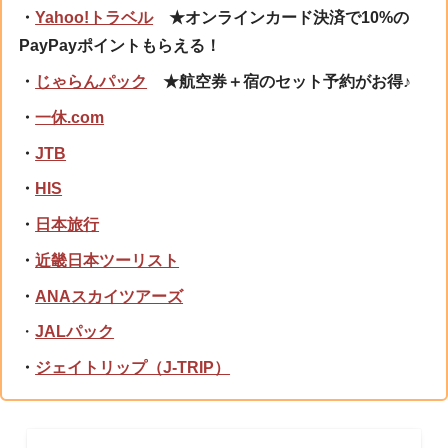
・
Yahoo!トラベル
★オンラインカード決済で10%の
PayPayポイントもらえる！
・
じゃらんパック
★航空券＋宿のセット予約がお得♪
・
一休.com
・
JTB
・
HIS
・
日本旅行
・
近畿日本ツーリスト
・
ANAスカイツアーズ
・
JALパック
・
ジェイトリップ（J-TRIP）