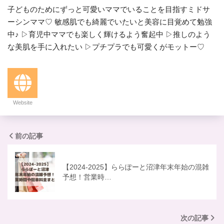
子どものためにずっと可愛いママでいることを目指すミドサ
ーシンママ♡ 敏感肌でも綺麗でいたいと美容に目覚めて勉強
中♪ ▷育児中ママでも楽しく輝けるよう奮起中 ▷推しのよう
な美肌を手に入れたい ▷プチプラでも可愛くがモットー♡
Website
前の記事
【2024-2025】ららぽーと沼津年末年始の混雑
予想！営業時…
次の記事