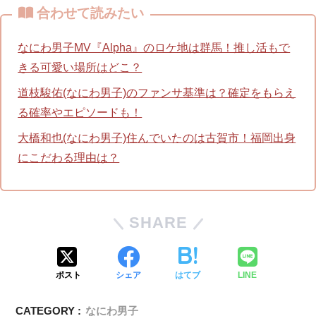
合わせて読みたい
なにわ男子MV『Alpha』のロケ地は群馬！推し活もで
きる可愛い場所はどこ？
道枝駿佑(なにわ男子)のファンサ基準は？確定をもらえ
る確率やエピソードも！
大橋和也(なにわ男子)住んでいたのは古賀市！福岡出身
にこだわる理由は？
SHARE
ポスト
シェア
はてブ
LINE
CATEGORY :
なにわ男子