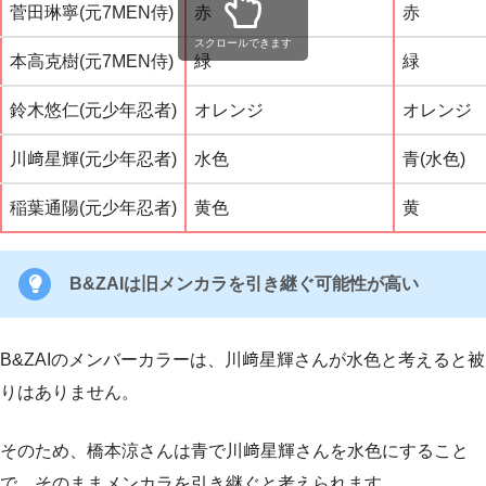
菅田琳寧(元7MEN侍)
赤
赤
スクロールできます
本高克樹(元7MEN侍)
緑
緑
鈴木悠仁(元少年忍者)
オレンジ
オレンジ
川﨑星輝(元少年忍者)
水色
青(水色)
稲葉通陽(元少年忍者)
黄色
黄
B&ZAIは旧メンカラを引き継ぐ可能性が高い
B&ZAIのメンバーカラーは、川﨑星輝さんが水色と考えると被
りはありません。
そのため、橋本涼さんは青で川﨑星輝さんを水色にすること
で、そのままメンカラを引き継ぐと考えられます。