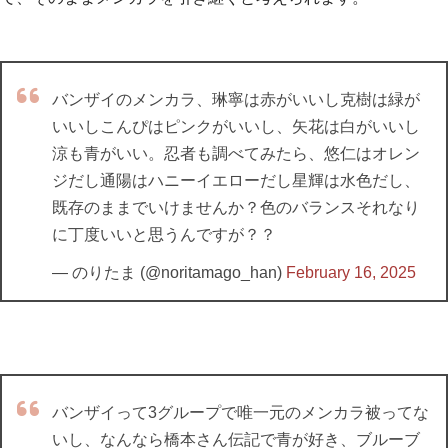
バンザイのメンカラ、琳寧は赤がいいし克樹は緑が
いいしこんぴはピンクがいいし、矢花は白がいいし
涼も青がいい。忍者も調べてみたら、悠仁はオレン
ジだし通陽はハニーイエローだし星輝は水色だし、
既存のままでいけませんか？色のバランスそれなり
に丁度いいと思うんですが？？
— のりたま (@noritamago_han)
February 16, 2025
バンザイって3グループで唯一元のメンカラ被ってな
いし、なんなら橋本さん伝記で青が好き、ブルーブ