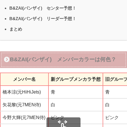
B&ZAI(バンザイ) センター予想！
B&ZAI(バンザイ) リーダー予想！
まとめ
B&ZAI(バンザイ) メンバーカラーは何色？
メンバー名
新グループメンカラ予想
旧グルー
橋本涼(元HiHiJets)
青
青
矢花黎(元7MEN侍)
白
白
今野大輝(元7MEN侍)
ピンク
ピンク