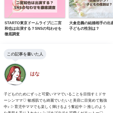
STARTO東京ドームライブに二宮
大倉忠義の結婚相手の出
和也は出演する？SNSの匂わせを
子どもの性別は？
徹底調査
この記事を書いた人
はな
子どものためにずっと可愛いママでいることを目指すミドサ
ーシンママ♡ 敏感肌でも綺麗でいたいと美容に目覚めて勉強
中♪ ▷育児中ママでも楽しく輝けるよう奮起中 ▷推しのよう
な美肌を手に入れたい ▷プチプラでも可愛くがモットー♡