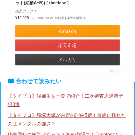
ット(絵柄A+B)) [ timelesz ]
楽天ブックス
¥12,925
（2025/02/13 21:19時点 | 楽天市場調べ）
Amazon
楽天市場
メルカリ
ポチップ
合わせて読みたい
【タイプロ】候補生を一覧で紹介！二次審査通過者予
想3選
【タイプロ】篠塚大輝が内定の理由5選！最終に残れた
のはメンタルの強さ？
猪俣周杜の病気は治った？8iper脱退でもTimeleszとし