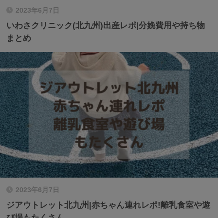
2023年6月7日
いわさクリニック(北九州)出産レポ|分娩費用や持ち物
まとめ
2023年6月7日
ジアウトレット北九州|赤ちゃん連れレポ!離乳食室や遊
び場もたくさん